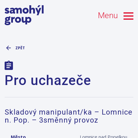
Menu
ZPĚT
Pro uchazeče
Skladový manipulant/ka – Lomnice
n. Pop. – 3směnný provoz
Město
Lomnice nad Popelkou